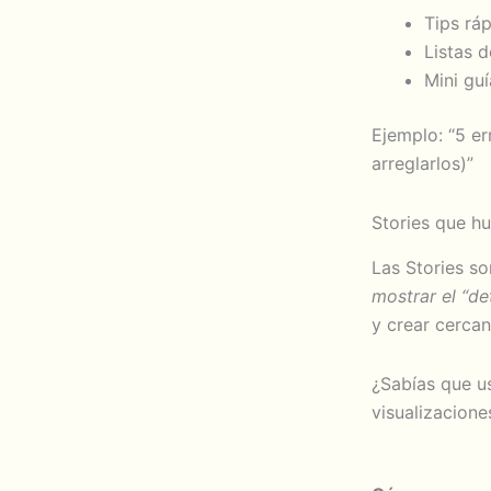
Tips rá
Listas d
Mini gu
Ejemplo: “5 e
arreglarlos)”
Stories que h
Las Stories so
mostrar el “d
y crear cercan
¿Sabías que us
visualizacione