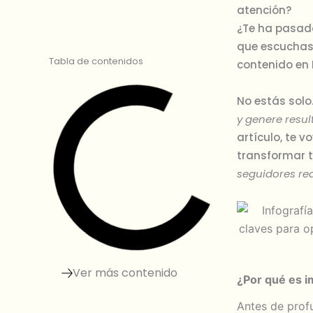
atención?
¿Te ha pasado
que escuchas 
Tabla de contenidos
contenido en
No estás solo
y genere resul
artículo, te 
transformar 
seguidores re
Ver más contenido
¿Por qué es i
Antes de profu