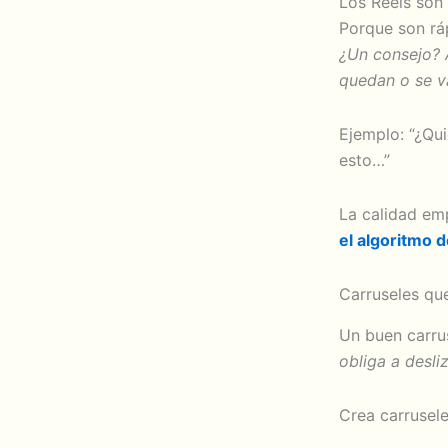
Los Reels son
Porque son rá
¿Un consejo? 
quedan o se v
Ejemplo: “¿Qu
esto…”
La calidad em
el algoritmo 
Carruseles qu
Un buen carru
obliga a desli
Crea carrusele