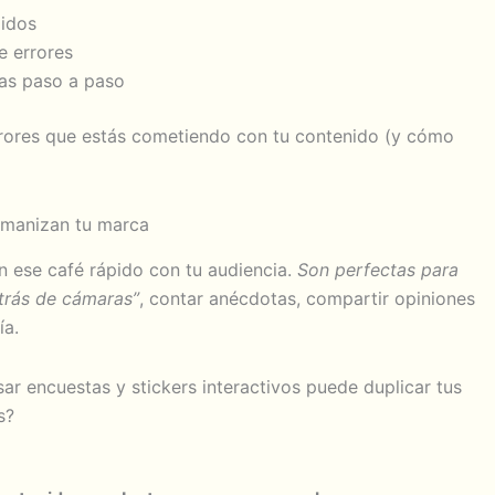
pidos
e errores
ías paso a paso
rrores que estás cometiendo con tu contenido (y cómo
umanizan tu marca
n ese café rápido con tu audiencia.
Son perfectas para
etrás de cámaras”
, contar anécdotas, compartir opiniones
ía.
ar encuestas y stickers interactivos puede duplicar tus
s?