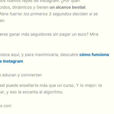
 los nuevos reyes de Instagram. ¿Por qué?
pidos, dinámicos y tienen
un alcance bestial
.
Abre fuerte: los primeros 3 segundos deciden si se
an.
ieres ganar más seguidores sin pagar un euro? Mira
pieza aquí, y para maximizarla, descubre
cómo funciona
de Instagram
e educan y convierten
sel puede enseñarte más que un curso. Y lo mejor:
te
zar
, y eso le encanta al algoritmo.
s con: