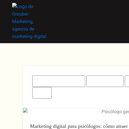
Ir
al
contenido
Consultoría Estratégica
Desarrollo Web
Todos
Marketing digital para psicólogos: cómo atraer