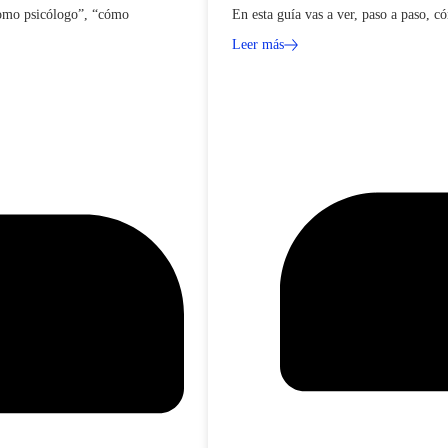
 como psicólogo”, “cómo
En esta guía vas a ver, paso a paso, 
Leer más