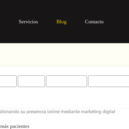
Servicios
Blog
Contacto
Diseño
Marketing
Marketing Digital
Posicionamiento(
Página
Página
Página
Página
Página
 más pacientes