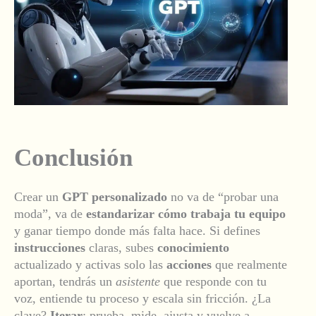
Conclusión
Crear un
GPT personalizado
no va de “probar una
moda”, va de
estandarizar cómo trabaja tu equipo
y ganar tiempo donde más falta hace. Si defines
instrucciones
claras, subes
conocimiento
actualizado y activas solo las
acciones
que realmente
aportan, tendrás un
asistente
que responde con tu
voz, entiende tu proceso y escala sin fricción. ¿La
clave?
Iterar
: prueba, mide, ajusta y vuelve a