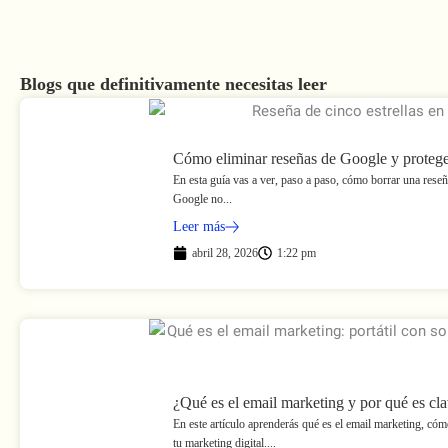
i
n
Blogs que definitivamente necesitas leer
Cómo eliminar reseñas de Google y proteger
En esta guía vas a ver, paso a paso, cómo borrar una rese
Google no...
Leer más
abril 28, 2026
1:22 pm
¿Qué es el email marketing y por qué es clav
En este artículo aprenderás qué es el email marketing, có
tu marketing digital....