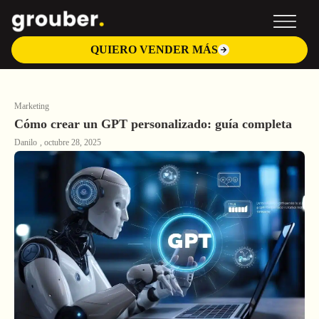
Ir
al
contenido
QUIERO VENDER MÁS
Marketing
Cómo crear un GPT personalizado: guía completa
Danilo
,
octubre 28, 2025