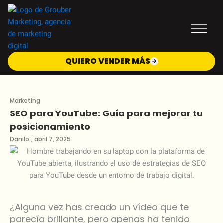
Ir
al
contenido
QUIERO VENDER MÁS
Marketing
SEO para YouTube: Guía para mejorar tu
posicionamiento
Danilo
,
abril 7, 2025
¿Alguna vez has creado un vídeo que te
parecía brillante, pero apenas ha tenido