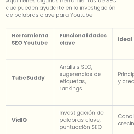
Aquí tienes algunas herramientas de SEO
que pueden ayudarte en la investigación
de palabras clave para Youtube
Herramienta
Funcionalidades
Ideal
SEO Youtube
clave
Análisis SEO,
sugerencias de
Princi
TubeBuddy
etiquetas,
y cre
rankings
Investigación de
Canal
VidIQ
palabras clave,
creci
puntuación SEO